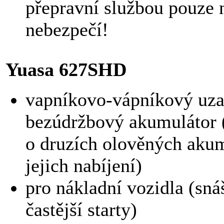
přepravní službou pouze n
nebezpečí!
Yuasa 627SHD
vapníkovo-vápníkový uz
bezúdržbový akumulátor 
o druzích olověných akum
jejich nabíjení)
pro nákladní vozidla (snáš
častější starty)