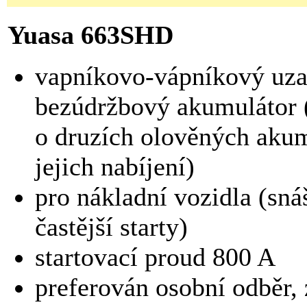
Yuasa 663SHD
vapníkovo-vápníkový uz
bezúdržbový akumulátor 
o druzích olověných akum
jejich nabíjení)
pro nákladní vozidla (snáš
častější starty)
startovací proud 800 A
preferován osobní odběr, 