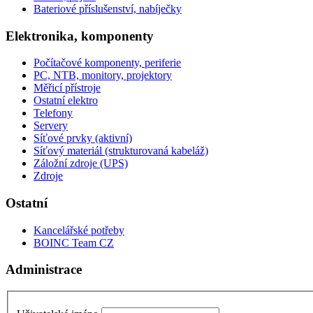
Bateriové příslušenství, nabíječky
Elektronika, komponenty
Počítačové komponenty, periferie
PC, NTB, monitory, projektory
Měřicí přístroje
Ostatní elektro
Telefony
Servery
Síťové prvky (aktivní)
Síťový materiál (strukturovaná kabeláž)
Záložní zdroje (UPS)
Zdroje
Ostatní
Kancelářské potřeby
BOINC Team CZ
Administrace