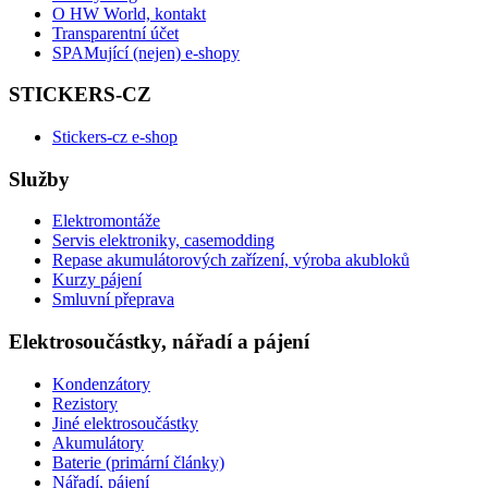
O HW World, kontakt
Transparentní účet
SPAMující (nejen) e-shopy
STICKERS-CZ
Stickers-cz e-shop
Služby
Elektromontáže
Servis elektroniky, casemodding
Repase akumulátorových zařízení, výroba akubloků
Kurzy pájení
Smluvní přeprava
Elektrosoučástky, nářadí a pájení
Kondenzátory
Rezistory
Jiné elektrosoučástky
Akumulátory
Baterie (primární články)
Nářadí, pájení