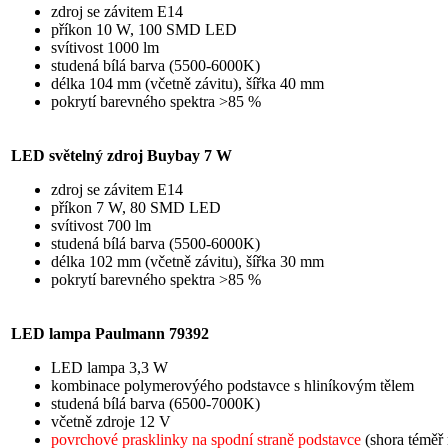
zdroj se závitem E14
příkon 10 W, 100 SMD LED
svítivost 1000 lm
studená bílá barva (5500-6000K)
délka 104 mm (včetně závitu), šířka 40 mm
pokrytí barevného spektra >85 %
LED světelný zdroj Buybay 7 W
zdroj se závitem E14
příkon 7 W, 80 SMD LED
svítivost 700 lm
studená bílá barva (5500-6000K)
délka 102 mm (včetně závitu), šířka 30 mm
pokrytí barevného spektra >85 %
LED lampa Paulmann 79392
LED lampa 3,3 W
kombinace polymerovýého podstavce s hliníkovým tělem
studená bílá barva (6500-7000K)
včetně zdroje 12 V
povrchové prasklinky na spodní straně podstavce
(shora téměř 