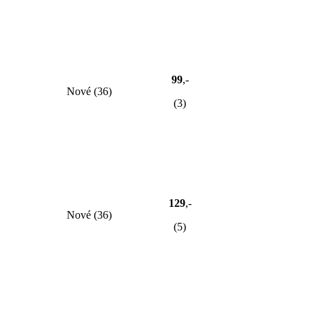
99
,-
Nové (36)
(3)
129
,-
Nové (36)
(5)