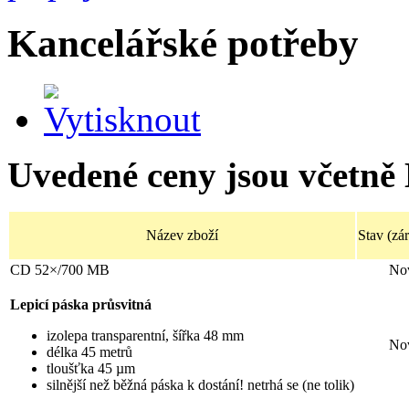
Kancelářské potřeby
Uvedené ceny jsou včetně
Název zboží
Stav (zá
CD 52×/700 MB
Nov
Lepicí páska průsvitná
izolepa transparentní, šířka 48 mm
Nov
délka 45 metrů
tloušťka 45 µm
silnější než běžná páska k dostání! netrhá se (ne tolik)