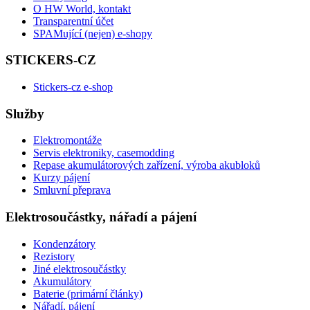
O HW World, kontakt
Transparentní účet
SPAMující (nejen) e-shopy
STICKERS-CZ
Stickers-cz e-shop
Služby
Elektromontáže
Servis elektroniky, casemodding
Repase akumulátorových zařízení, výroba akubloků
Kurzy pájení
Smluvní přeprava
Elektrosoučástky, nářadí a pájení
Kondenzátory
Rezistory
Jiné elektrosoučástky
Akumulátory
Baterie (primární články)
Nářadí, pájení