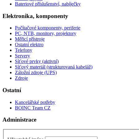
Bateriové příslušenství, nabíječky
Elektronika, komponenty
Počítačové komponenty, periferie
PC, NTB, monitory, projektory
Měřicí přístroje
Ostatní elektro
Telefony
Servery
Síťové prvky (aktivní)
Síťový materiál (strukturovaná kabeláž)
Záložní zdroje (UPS)
Zdroje
Ostatní
Kancelářské potřeby
BOINC Team CZ
Administrace