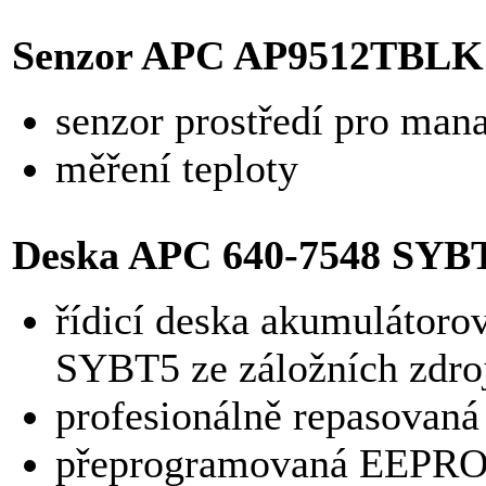
Senzor APC AP9512TBLK
senzor prostředí pro ma
měření teploty
Deska APC 640-7548 SYB
řídicí deska akumulátor
SYBT5 ze záložních zdr
profesionálně repasovaná
přeprogramovaná EEPR