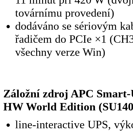
továrnímu provedení)
dodáváno se sériovým ka
řadičem do PCIe ×1 (CH3
všechny verze Win)
Záložní zdroj APC Smart-
HW World Edition (SU14
line-interactive UPS, v