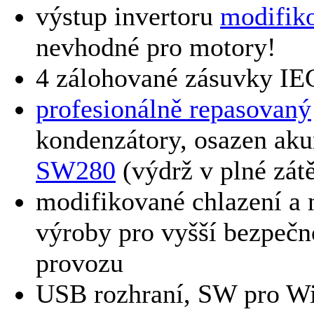
výstup invertoru
modifik
nevhodné pro motory!
4 zálohované zásuvky IE
profesionálně repasovaný
kondenzátory, osazen ak
SW280
(výdrž v plné zátě
modifikované chlazení a 
výroby pro vyšší bezpečno
provozu
USB rozhraní, SW pro W