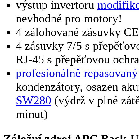
výstup invertoru
modifik
nevhodné pro motory!
4 zálohované zásuvky CE
4 zásuvky 7/5 s přepěťov
RJ-45 s přepěťovou ochr
profesionálně repasovaný
kondenzátory, osazen a
SW280
(výdrž v plné zát
minut)
Záložní zdroj APC Back-