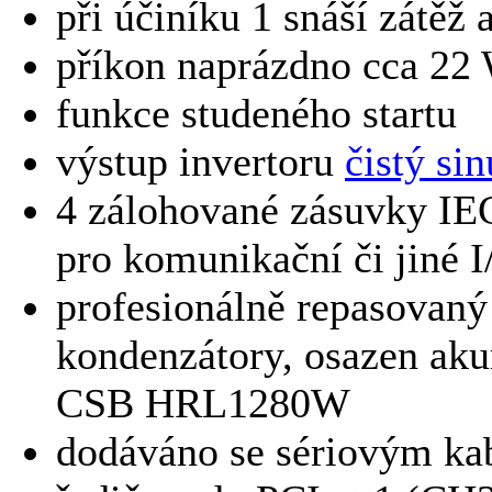
při účiníku 1 snáší zátěž
příkon naprázdno cca 22
funkce studeného startu
výstup invertoru
čistý sin
4 zálohované zásuvky IE
pro komunikační či jiné I
profesionálně repasovan
kondenzátory, osazen ak
CSB HRL1280W
dodáváno se sériovým ka