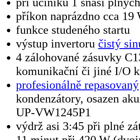
při účiníku 1 snáší plnýc
příkon naprázdno cca 19
funkce studeného startu
výstup invertoru
čistý sin
4 zálohované zásuvky C13
komunikační či jiné I/O k
profesionálně repasovaný
kondenzátory, osazen ak
UP-VW1245P1
výdrž asi 3:45 při plné zá
11 minut při 420 W (dvoj