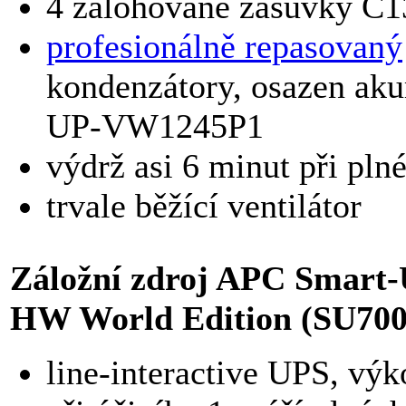
4 zálohované zásuvky C1
profesionálně repasovaný
kondenzátory, osazen ak
UP-VW1245P1
výdrž asi 6 minut při plné
trvale běžící ventilátor
Záložní zdroj APC Smart
HW World Edition (SU70
line-interactive UPS, v