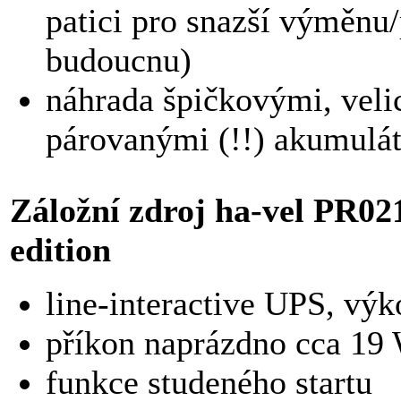
patici pro snazší výměnu
budoucnu)
náhrada špičkovými, veli
párovanými (!!) akumulá
Záložní zdroj ha-vel PR
edition
line-interactive UPS, v
příkon naprázdno cca 19
funkce studeného startu