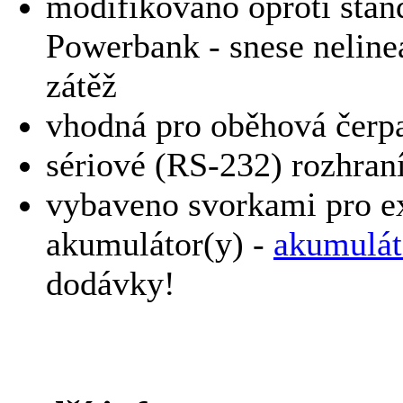
modifikováno oproti sta
Powerbank - snese nelineá
zátěž
vhodná pro oběhová čerpa
sériové (RS-232) rozhran
vybaveno svorkami pro ex
akumulátor(y) -
akumulát
dodávky!