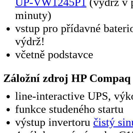
UP-VW1245P1
(výdrž v p
minuty)
vstup pro přídavné bateri
výdrž!
včetně podstavce
Záložní zdroj HP Compaq
line-interactive UPS, v
funkce studeného startu
výstup invertoru
čistý sin