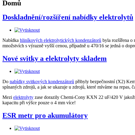
Domů
Doskladnění/rozšíření nabídky elektrolytů
Nabídka
hliníkových elektrolytických kondenzátorů
byla rozšířena o
množstvích s výrazně vyšší cenou, případně u 470/16 se jedná o dop
Nové svitky a elektrolyty skladem
Do
nabídky svitkových kondenzátorů
přibyly bezpečnostní (X2) Keme
spínaných zdrojů, a jak se ukazuje u zdrojů, které míváme na repas, čas
Mezi
elektrolyty
zase dorazily Chemi-Cony KXN 22 uF/420 V jakožto 
kapacitu při výšce pouze o 4 mm více!
ESR metr pro akumulátory