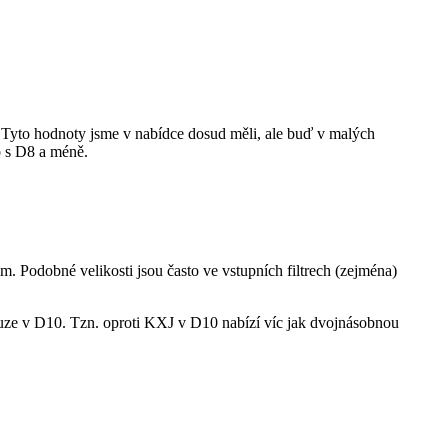
yto hodnoty jsme v nabídce dosud měli, ale buď v malých
o s D8 a méně.
Podobné velikosti jsou často ve vstupních filtrech (zejména)
ze v D10. Tzn. oproti KXJ v D10 nabízí víc jak dvojnásobnou