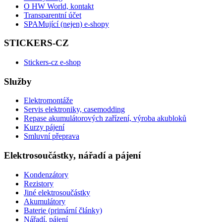
O HW World, kontakt
Transparentní účet
SPAMující (nejen) e-shopy
STICKERS-CZ
Stickers-cz e-shop
Služby
Elektromontáže
Servis elektroniky, casemodding
Repase akumulátorových zařízení, výroba akubloků
Kurzy pájení
Smluvní přeprava
Elektrosoučástky, nářadí a pájení
Kondenzátory
Rezistory
Jiné elektrosoučástky
Akumulátory
Baterie (primární články)
Nářadí, pájení