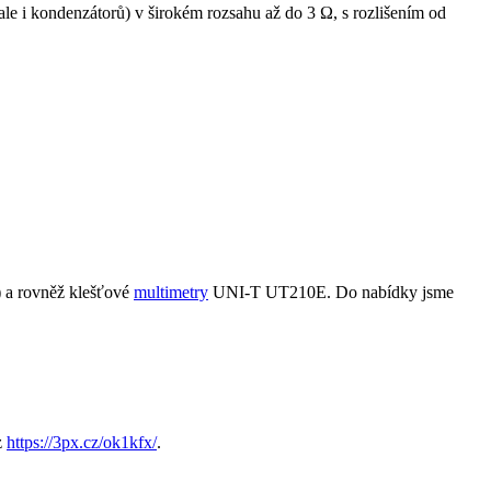
ale i kondenzátorů) v širokém rozsahu až do 3 Ω, s rozlišením od
 a rovněž klešťové
multimetry
UNI-T UT210E. Do nabídky jsme
z
https://3px.cz/ok1kfx/
.