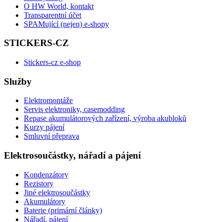
O HW World, kontakt
Transparentní účet
SPAMující (nejen) e-shopy
STICKERS-CZ
Stickers-cz e-shop
Služby
Elektromontáže
Servis elektroniky, casemodding
Repase akumulátorových zařízení, výroba akubloků
Kurzy pájení
Smluvní přeprava
Elektrosoučástky, nářadí a pájení
Kondenzátory
Rezistory
Jiné elektrosoučástky
Akumulátory
Baterie (primární články)
Nářadí, pájení