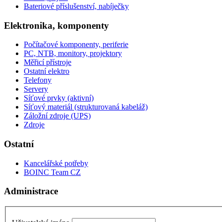
Bateriové příslušenství, nabíječky
Elektronika, komponenty
Počítačové komponenty, periferie
PC, NTB, monitory, projektory
Měřicí přístroje
Ostatní elektro
Telefony
Servery
Síťové prvky (aktivní)
Síťový materiál (strukturovaná kabeláž)
Záložní zdroje (UPS)
Zdroje
Ostatní
Kancelářské potřeby
BOINC Team CZ
Administrace