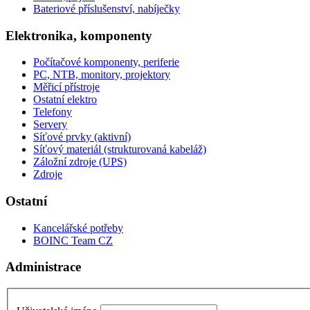
Bateriové příslušenství, nabíječky
Elektronika, komponenty
Počítačové komponenty, periferie
PC, NTB, monitory, projektory
Měřicí přístroje
Ostatní elektro
Telefony
Servery
Síťové prvky (aktivní)
Síťový materiál (strukturovaná kabeláž)
Záložní zdroje (UPS)
Zdroje
Ostatní
Kancelářské potřeby
BOINC Team CZ
Administrace