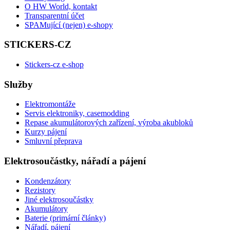
O HW World, kontakt
Transparentní účet
SPAMující (nejen) e-shopy
STICKERS-CZ
Stickers-cz e-shop
Služby
Elektromontáže
Servis elektroniky, casemodding
Repase akumulátorových zařízení, výroba akubloků
Kurzy pájení
Smluvní přeprava
Elektrosoučástky, nářadí a pájení
Kondenzátory
Rezistory
Jiné elektrosoučástky
Akumulátory
Baterie (primární články)
Nářadí, pájení