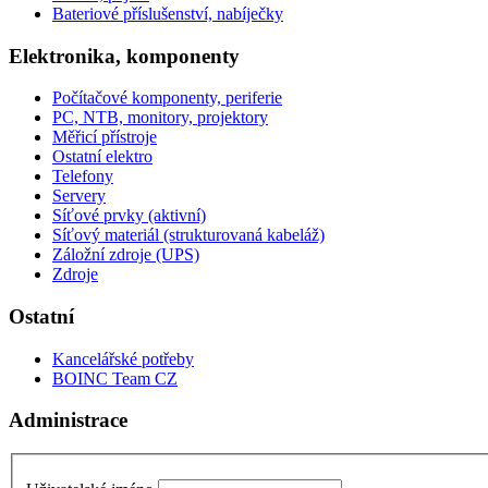
Bateriové příslušenství, nabíječky
Elektronika, komponenty
Počítačové komponenty, periferie
PC, NTB, monitory, projektory
Měřicí přístroje
Ostatní elektro
Telefony
Servery
Síťové prvky (aktivní)
Síťový materiál (strukturovaná kabeláž)
Záložní zdroje (UPS)
Zdroje
Ostatní
Kancelářské potřeby
BOINC Team CZ
Administrace