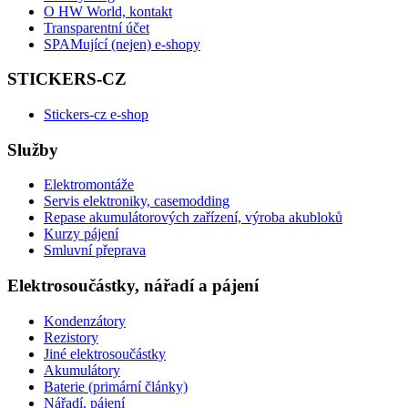
O HW World, kontakt
Transparentní účet
SPAMující (nejen) e-shopy
STICKERS-CZ
Stickers-cz e-shop
Služby
Elektromontáže
Servis elektroniky, casemodding
Repase akumulátorových zařízení, výroba akubloků
Kurzy pájení
Smluvní přeprava
Elektrosoučástky, nářadí a pájení
Kondenzátory
Rezistory
Jiné elektrosoučástky
Akumulátory
Baterie (primární články)
Nářadí, pájení