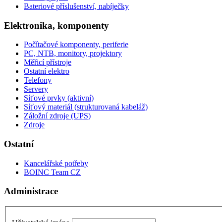
Bateriové příslušenství, nabíječky
Elektronika, komponenty
Počítačové komponenty, periferie
PC, NTB, monitory, projektory
Měřicí přístroje
Ostatní elektro
Telefony
Servery
Síťové prvky (aktivní)
Síťový materiál (strukturovaná kabeláž)
Záložní zdroje (UPS)
Zdroje
Ostatní
Kancelářské potřeby
BOINC Team CZ
Administrace