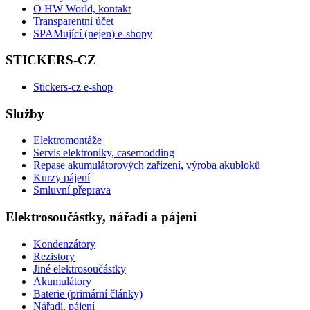
O HW World, kontakt
Transparentní účet
SPAMující (nejen) e-shopy
STICKERS-CZ
Stickers-cz e-shop
Služby
Elektromontáže
Servis elektroniky, casemodding
Repase akumulátorových zařízení, výroba akubloků
Kurzy pájení
Smluvní přeprava
Elektrosoučástky, nářadí a pájení
Kondenzátory
Rezistory
Jiné elektrosoučástky
Akumulátory
Baterie (primární články)
Nářadí, pájení