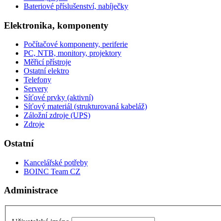
Bateriové příslušenství, nabíječky
Elektronika, komponenty
Počítačové komponenty, periferie
PC, NTB, monitory, projektory
Měřicí přístroje
Ostatní elektro
Telefony
Servery
Síťové prvky (aktivní)
Síťový materiál (strukturovaná kabeláž)
Záložní zdroje (UPS)
Zdroje
Ostatní
Kancelářské potřeby
BOINC Team CZ
Administrace