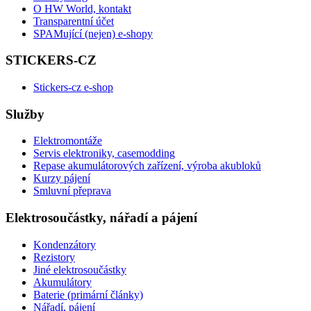
O HW World, kontakt
Transparentní účet
SPAMující (nejen) e-shopy
STICKERS-CZ
Stickers-cz e-shop
Služby
Elektromontáže
Servis elektroniky, casemodding
Repase akumulátorových zařízení, výroba akubloků
Kurzy pájení
Smluvní přeprava
Elektrosoučástky, nářadí a pájení
Kondenzátory
Rezistory
Jiné elektrosoučástky
Akumulátory
Baterie (primární články)
Nářadí, pájení