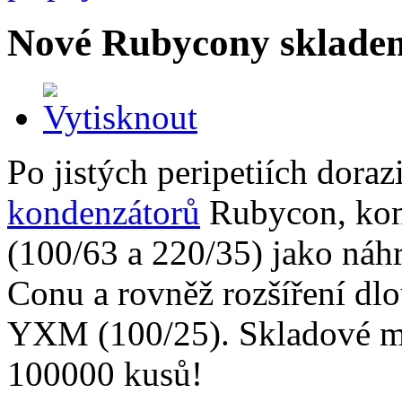
Nové Rubycony sklade
Po jistých peripetiích dora
kondenzátorů
Rubycon, kon
(100/63 a 220/35) jako náh
Conu a rovněž rozšíření dl
YXM (100/25). Skladové mn
100000 kusů!