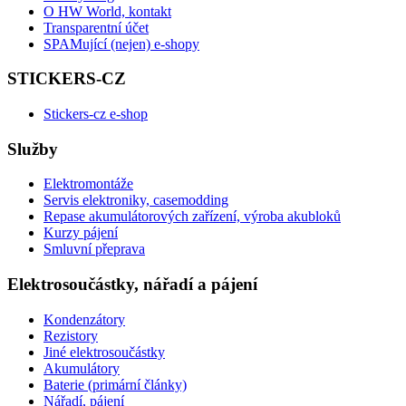
O HW World, kontakt
Transparentní účet
SPAMující (nejen) e-shopy
STICKERS-CZ
Stickers-cz e-shop
Služby
Elektromontáže
Servis elektroniky, casemodding
Repase akumulátorových zařízení, výroba akubloků
Kurzy pájení
Smluvní přeprava
Elektrosoučástky, nářadí a pájení
Kondenzátory
Rezistory
Jiné elektrosoučástky
Akumulátory
Baterie (primární články)
Nářadí, pájení