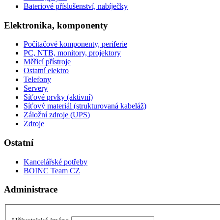
Bateriové příslušenství, nabíječky
Elektronika, komponenty
Počítačové komponenty, periferie
PC, NTB, monitory, projektory
Měřicí přístroje
Ostatní elektro
Telefony
Servery
Síťové prvky (aktivní)
Síťový materiál (strukturovaná kabeláž)
Záložní zdroje (UPS)
Zdroje
Ostatní
Kancelářské potřeby
BOINC Team CZ
Administrace