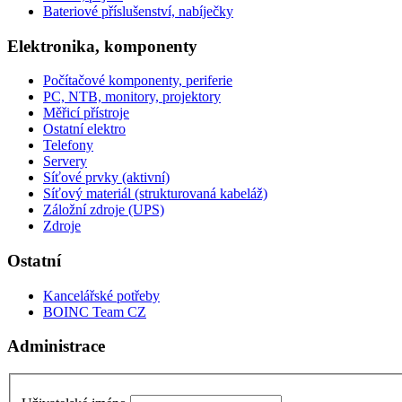
Bateriové příslušenství, nabíječky
Elektronika, komponenty
Počítačové komponenty, periferie
PC, NTB, monitory, projektory
Měřicí přístroje
Ostatní elektro
Telefony
Servery
Síťové prvky (aktivní)
Síťový materiál (strukturovaná kabeláž)
Záložní zdroje (UPS)
Zdroje
Ostatní
Kancelářské potřeby
BOINC Team CZ
Administrace