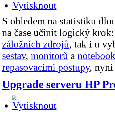
S ohledem na statistiku dl
na čase učinit logický krok
záložních zdrojů
, tak i u v
sestav
,
monitorů
a
noteboo
repasovacími postupy
, nyn
Upgrade serveru HP P