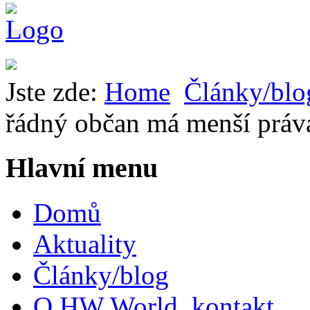
Jste zde:
Home
Články/blo
řádný občan má menší práva
Hlavní menu
Domů
Aktuality
Články/blog
O HW World, kontakt