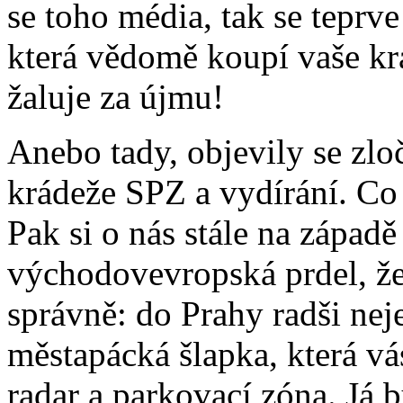
se toho média, tak se teprve
která vědomě koupí vaše kra
žaluje za újmu!
Anebo tady, objevily se zl
krádeže SPZ a vydírání. Co
Pak si o nás stále na západě
východovevropská prdel, ž
správně: do Prahy radši neje
městapácká šlapka, která vás
radar a parkovací zóna. Já 