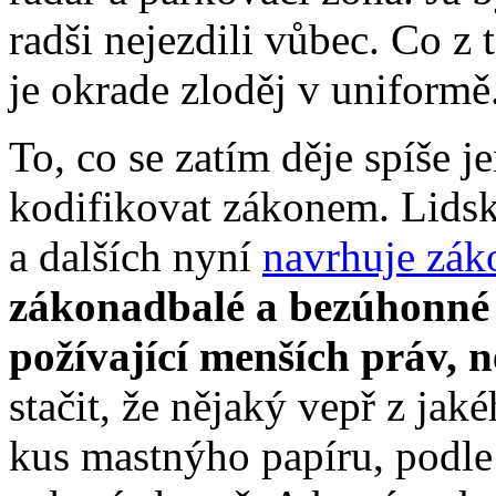
radši nejezdili vůbec. Co z
je okrade zloděj v uniformě
To, co se zatím děje spíše j
kodifikovat zákonem. Lid
a dalších nyní
navrhuje zák
zákonadbalé a bezúhonné 
požívající menších práv, 
stačit, že nějaký vepř z ja
kus mastnýho papíru, podle