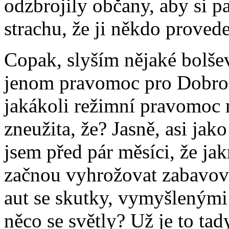
odzbrojily občany, aby si 
strachu, že ji někdo provede
Copak, slyším nějaké bolševi
jenom pravomoc pro Dobro n
jakákoli režimní pravomoc 
zneužita, že? Jasně, asi jak
jsem před pár měsíci, že ja
začnou vyhrožovat zabavov
aut se skutky, vymyšlený
něco se světly? Už je to tad