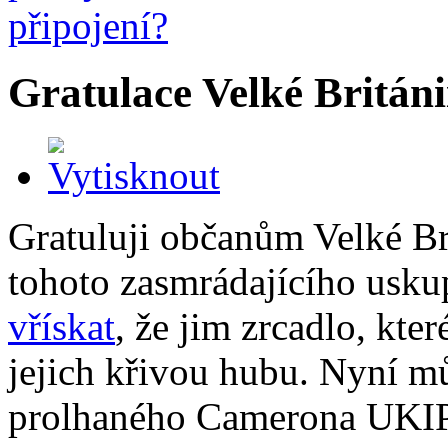
Gratulace Velké Británi
Gratuluji občanům Velké Bri
tohoto zasmrádajícího usku
vřískat
, že jim zrcadlo, kte
jejich křivou hubu. Nyní mů
prolhaného Camerona UKIP 