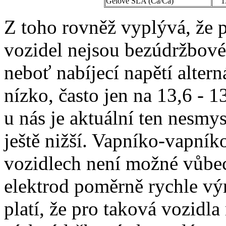
Gelové SLA (Ca/Ca)
1
Z toho rovněž vyplývá, že 
vozidel nejsou bezúdržbov
neboť nabíjecí napětí alter
nízko, často jen na 13,6 - 1
u nás je aktuální ten nesmys
ještě nižší. Vapníko-vapní
vozidlech není možné vůbec
elektrod poměrně rychle vý
platí, že pro taková vozidl