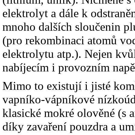
elektrolyt a dále k odstraně
mnoho dalších sloučenin plu
(pro rekombinaci atomů vod
elektrolytu atp.). Nejen kv
nabíjecím i provozním napět
Mimo to existují i jisté ko
vapníko-vápníkové nízkoúd
klasické mokré olověné (s 
díky zavaření pouzdra a um