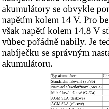
akumulátory se obvykle pom
napětím kolem 14 V. Pro b
však napětí kolem 14,8 V s
vůbec pořádně nabily. Je te
nabíječku se správným nas
akumulátoru.
Typ akumulátoru
Udr
Standardní nalévané (Sb/Sb)
Nalévací nízkoúdržbové (Sb/Ca)
Mokré bezúdržbové (Ca/Ca)
AGM SLA (deskové)
AGM SLA (válcové)