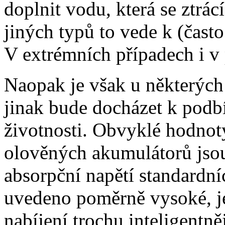
doplnit vodu, která se ztrác
jiných typů to vede k (čast
V extrémních případech i v
Naopak je však u některých 
jinak bude docházet k podb
životnosti. Obvyklé hodnot
olověných akumulátorů jsou
absorpční napětí standardn
uvedeno poměrně vysoké, je
nabíjení trochu inteligentn