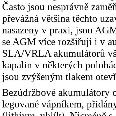
Často jsou nesprávně zamě
převážná většina těchto uza
nasazeny v praxi, jsou AGM
se AGM více rozšiřuji i v au
SLA/VRLA akumulátorů však
kapalin v některých polohác
jsou zvýšeným tlakem otevř
Bezúdržbové akumulátory o
legované vápníkem, přidány
(lithium, uhlík). Nicméně 