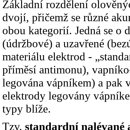
Základní rozdělení olověný
dvojí, přičemž se různé ak
obou kategorií. Jedná se o 
(údržbové) a uzavřené (bez
materiálu elektrod - „stand
příměsí antimonu), vapníko-
legována vápníkem) a pak 
elektrody legovány vápníke
typy blíže.
Tzv.
standardní nalévané