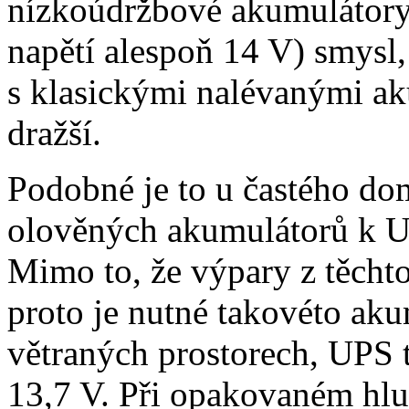
nízkoúdržbové akumulátory 
napětí alespoň 14 V) smysl, 
s klasickými nalévanými ak
dražší.
Podobné je to u častého do
olověných akumulátorů k 
Mimo to, že výpary z těchto
proto je nutné takovéto ak
větraných prostorech, UPS t
13,7 V. Při opakovaném hlu