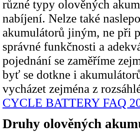
různé typy olověných akumu
nabíjení. Nelze také naslep
akumulátorů jiným, ne při 
správné funkčnosti a adekvá
pojednání se zaměříme zej
byť se dotkne i akumulátor
vycházet zejména z rozsáhl
CYCLE BATTERY FAQ 2
Druhy olověných akum