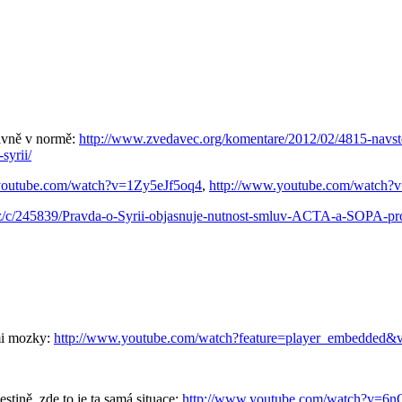
tivně v normě:
http://www.zvedavec.org/komentare/2012/02/4815-navst
syrii/
youtube.com/watch?v=1Zy5eJf5oq4
,
http://www.youtube.com/watch?
cz/c/245839/Pravda-o-Syrii-objasnuje-nutnost-smluv-ACTA-a-SOPA-pro
mi mozky:
http://www.youtube.com/watch?feature=player_embedd
estině, zde to je ta samá situace:
http://www.youtube.com/watch?v=