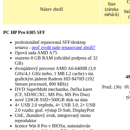
C
Stav
Název zboží
(záruka
Sk
měsíců)
(
PC HP Pro 6305 SFF
profesionálně repasovaná SFF/desktop
sestava -
proč zvolit naše repasované zboží?
čipová sada AMD A75
osazeno 8 GB RAM (oficiální podpora až 32
GB)
dvoujádrový procesor AMD A6-6400B (3,9
GHz/4,1 GHz turbo, 1 MB L2 cache) s int.
4
grafickým jádrem Radeon HD 8470D (192
Stream procesorů, 800 MHz)
(0;
Použ. (36)
DVD SuperMulti mechanika, čtečka karet
(CF, SD/HC/XC, MS Pro, MS Pro Duo)
tý
nové 120GB SSD+500GB disk na data
4× USB 2.0 vepředu, 4× USB 3.0, 2× USB
2.0 vzadu; graf. výstup D-Sub, DisplayPort
GbE, 2kanálový zvuk, integrovaný mono
reproduktor
licence Win 8 Pro v BIOSu, nainstalován