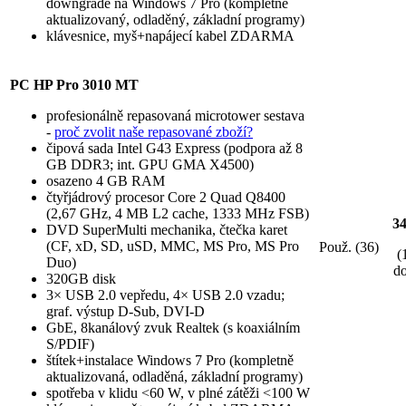
downgrade na Windows 7 Pro (kompletně
aktualizovaný, odladěný, základní programy)
klávesnice, myš+napájecí kabel ZDARMA
PC HP Pro 3010 MT
profesionálně repasovaná microtower sestava
-
proč zvolit naše repasované zboží?
čipová sada Intel G43 Express (podpora až 8
GB DDR3; int. GPU GMA X4500)
osazeno 4 GB RAM
čtyřjádrový procesor Core 2 Quad Q8400
(2,67 GHz, 4 MB L2 cache, 1333 MHz FSB)
3
DVD SuperMulti mechanika, čtečka karet
(CF, xD, SD, uSD, MMC, MS Pro, MS Pro
Použ. (36)
(
Duo)
do
320GB disk
3× USB 2.0 vepředu, 4× USB 2.0 vzadu;
graf. výstup D-Sub, DVI-D
GbE, 8kanálový zvuk Realtek (s koaxiálním
S/PDIF)
štítek+instalace Windows 7 Pro (kompletně
aktualizovaná, odladěná, základní programy)
spotřeba v klidu <60 W, v plné zátěži <100 W