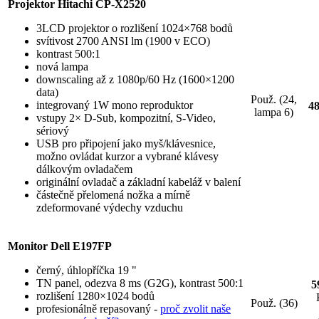
Projektor Hitachi CP-X2520
3LCD projektor o rozlišení 1024×768 bodů
svítivost 2700 ANSI lm (1900 v ECO)
kontrast 500:1
nová lampa
downscaling až z 1080p/60 Hz (1600×1200
data)
Použ. (24,
integrovaný 1W mono reproduktor
4
lampa 6)
vstupy 2× D-Sub, kompozitní, S-Video,
sériový
USB pro připojení jako myš/klávesnice,
možno ovládat kurzor a vybrané klávesy
dálkovým ovladačem
originální ovladač a základní kabeláž v balení
částečně přelomená nožka a mírně
zdeformované výdechy vzduchu
Monitor Dell E197FP
černý, úhlopříčka 19 "
TN panel, odezva 8 ms (G2G), kontrast 500:1
5
rozlišení 1280×1024 bodů
Použ. (36)
profesionálně repasovaný -
proč zvolit naše