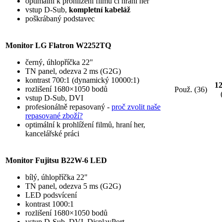
optimální k prohlížení filmů či hraní her
vstup D-Sub,
kompletní kabeláž
poškrábaný podstavec
Monitor LG Flatron W2252TQ
černý, úhlopříčka 22"
TN panel, odezva 2 ms (G2G)
kontrast 700:1 (dynamický 10000:1)
1
rozlišení 1680×1050 bodů
Použ. (36)
vstup D-Sub, DVI
profesionálně repasovaný -
proč zvolit naše
repasované zboží?
optimální k prohlížení filmů, hraní her,
kancelářské práci
Monitor Fujitsu B22W-6 LED
bílý, úhlopříčka 22"
TN panel, odezva 5 ms (G2G)
LED podsvícení
kontrast 1000:1
rozlišení 1680×1050 bodů
vstup D-Sub, DVI, DisplayPort