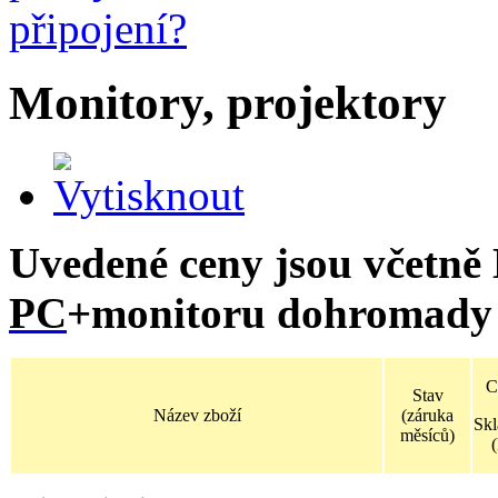
Monitory, projektory
Uvedené ceny jsou včetně
PC
+monitoru dohromady 
C
Stav
Název zboží
(záruka
Sk
měsíců)
(