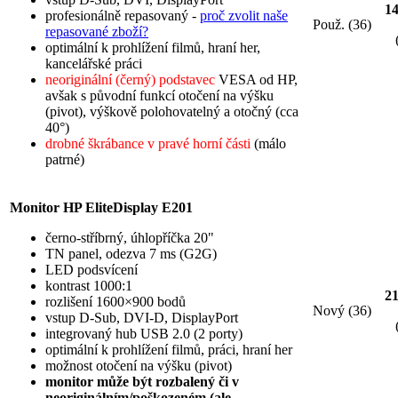
1
profesionálně repasovaný -
proč zvolit naše
Použ. (36)
repasované zboží?
optimální k prohlížení filmů, hraní her,
kancelářské práci
neoriginální (černý) podstavec
VESA od HP,
avšak s původní funkcí otočení na výšku
(pivot), výškově polohovatelný a otočný (cca
40°)
drobné škrábance v pravé horní části
(málo
patrné)
Monitor HP EliteDisplay E201
černo-stříbrný, úhlopříčka 20"
TN panel, odezva 7 ms (G2G)
LED podsvícení
kontrast 1000:1
2
rozlišení 1600×900 bodů
Nový (36)
vstup D-Sub, DVI-D, DisplayPort
integrovaný hub USB 2.0 (2 porty)
optimální k prohlížení filmů, práci, hraní her
možnost otočení na výšku (pivot)
monitor může být rozbalený či v
neoriginálním/poškozeném (ale