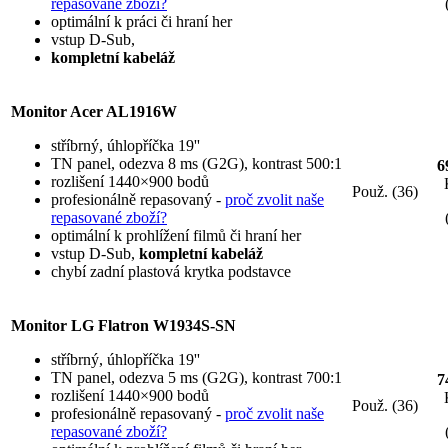
repasované zboží?
optimální k práci či hraní her
vstup D-Sub,
kompletní kabeláž
Monitor Acer AL1916W
stříbrný, úhlopříčka 19''
TN panel, odezva 8 ms (G2G), kontrast 500:1
6
rozlišení 1440×900 bodů
Použ. (36)
profesionálně repasovaný -
proč zvolit naše
repasované zboží?
optimální k prohlížení filmů či hraní her
vstup D-Sub,
kompletní kabeláž
chybí zadní plastová krytka podstavce
Monitor LG Flatron W1934S-SN
stříbrný, úhlopříčka 19''
TN panel, odezva 5 ms (G2G), kontrast 700:1
7
rozlišení 1440×900 bodů
Použ. (36)
profesionálně repasovaný -
proč zvolit naše
repasované zboží?