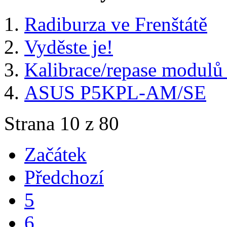
Radiburza ve Frenštátě
Vyděste je!
Kalibrace/repase modu
ASUS P5KPL-AM/SE
Strana 10 z 80
Začátek
Předchozí
5
6