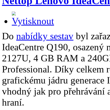
Nettop Lenovo IdeaCen
Do
nabídky sestav
byl zařa
IdeaCentre Q190, osazený 
2127U, 4 GB RAM a 240G
Professional. Díky celkem
grafickému jádru generace I
vhodný jak pro přehrávání 
hraní.