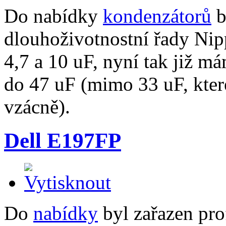
Do nabídky
kondenzátorů
b
dlouhoživotnostní řady Ni
4,7 a 10 uF, nyní tak již m
do 47 uF (mimo 33 uF, kte
vzácně).
Dell E197FP
Do
nabídky
byl zařazen pro