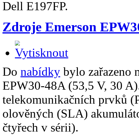
Dell E197FP.
Zdroje Emerson EPW3
Do
nabídky
bylo zařazeno 
EPW30-48A (53,5 V, 30 A).
telekomunikačních prvků (
olověných (SLA) akumuláto
čtyřech v sérii).