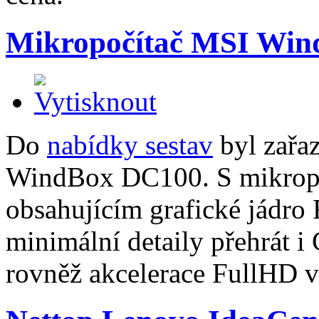
Mikropočítač MSI Wi
Do
nabídky sestav
byl zařa
WindBox DC100. S mikrop
obsahujícím grafické jádr
minimální detaily přehrát i C
rovněž akcelerace FullHD v