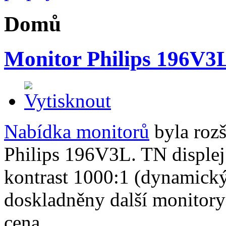
Domů
Monitor Philips 196V3
Nabídka monitorů
byla roz
Philips 196V3L. TN disple
kontrast 1000:1 (dynamick
doskladněny další monitory 
cena.