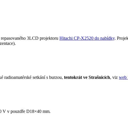
lně repasovaného 3LCD projektoru
Hitachi CP-X2520 do nabídky
. Proje
zentace).
ké radioamatérské setkání s burzou,
tentokrát ve Strašnicích
, viz
web 
50 V v pouzdře D18×40 mm.