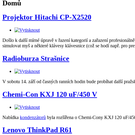
Domů
Projektor Hitachi CP-X2520
Došlo k další mírné úpravě v řazení kategorií a zařazení profesioná
simulovat myš a některé klávesy klávesnice (což se hodí např. pro pre
Radioburza Strašnice
V sobotu 14. září od časných ranních hodin bude probíhat další pražs
Chemi-Con KXJ 120 uF/450 V
Nabídka
kondenzátorů
byla rozšířena o Chemi-Cony KXJ 120 uF/4
Lenovo ThinkPad R61