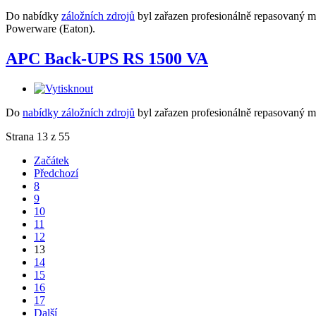
Do nabídky
záložních zdrojů
byl zařazen profesionálně repasovaný
Powerware (Eaton).
APC Back-UPS RS 1500 VA
Do
nabídky záložních zdrojů
byl zařazen profesionálně repasovan
Strana 13 z 55
Začátek
Předchozí
8
9
10
11
12
13
14
15
16
17
Další