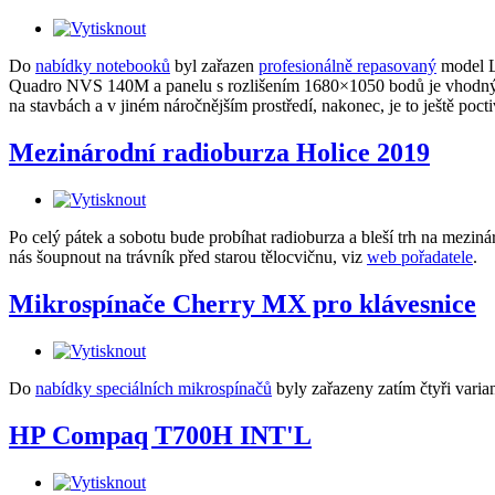
Do
nabídky notebooků
byl zařazen
profesionálně repasovaný
model L
Quadro NVS 140M a panelu s rozlišením 1680×1050 bodů je vhodný i 
na stavbách a v jiném náročnějším prostředí, nakonec, je to ještě poct
Mezinárodní radioburza Holice 2019
Po celý pátek a sobotu bude probíhat radioburza a bleší trh na mezi
nás šoupnout na trávník před starou tělocvičnu, viz
web pořadatele
.
Mikrospínače Cherry MX pro klávesnice
Do
nabídky speciálních mikrospínačů
byly zařazeny zatím čtyři vari
HP Compaq T700H INT'L