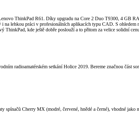
enovo ThinkPad R61. Díky upgradu na Core 2 Duo T9300, 4 GB RAM
na lehkou práci v profesionálních aplikacích typu CAD. S ohledem na
ivý ThinkPad, kde ještě dobře poslouží a to přitom za velice solidní cen
národním radioamatérském setkání Holice 2019. Bereme značnou část sor
anty spínačů Cherry MX (modré, červené, hnědé a černé), vhodné jako n