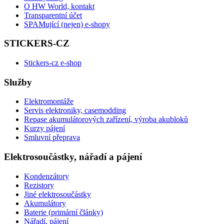
O HW World, kontakt
Transparentní účet
SPAMující (nejen) e-shopy
STICKERS-CZ
Stickers-cz e-shop
Služby
Elektromontáže
Servis elektroniky, casemodding
Repase akumulátorových zařízení, výroba akubloků
Kurzy pájení
Smluvní přeprava
Elektrosoučástky, nářadí a pájení
Kondenzátory
Rezistory
Jiné elektrosoučástky
Akumulátory
Baterie (primární články)
Nářadí, pájení