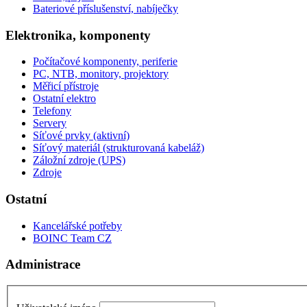
Bateriové příslušenství, nabíječky
Elektronika, komponenty
Počítačové komponenty, periferie
PC, NTB, monitory, projektory
Měřicí přístroje
Ostatní elektro
Telefony
Servery
Síťové prvky (aktivní)
Síťový materiál (strukturovaná kabeláž)
Záložní zdroje (UPS)
Zdroje
Ostatní
Kancelářské potřeby
BOINC Team CZ
Administrace