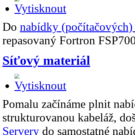
Do
nabídky (počítačových)
repasovaný Fortron FSP70
Síťový materiál
Pomalu začínáme plnit nabí
strukturovanou kabeláž, doš
Servery
do samostatné nabí