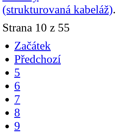
(strukturovaná kabeláž)
.
Strana 10 z 55
Začátek
Předchozí
5
6
7
8
9