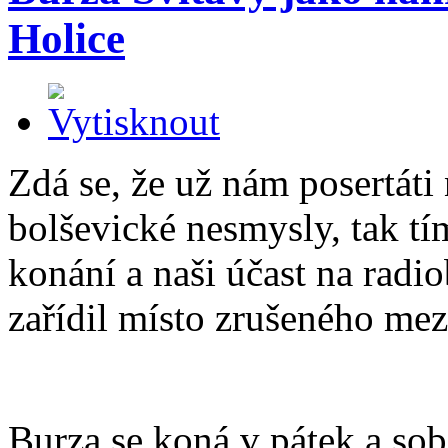
Holice
Zdá se, že už nám posertáti 
bolševické nesmysly, tak t
konání a naši účast na radi
zařídil místo zrušeného mez
Burza se koná v pátek a sob