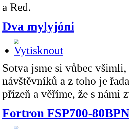
a Red.
Dva mylyjóni
Sotva jsme si vůbec všimli,
návštěvníků a z toho je řad
přízeň a věříme, že s námi z
Fortron FSP700-80BP