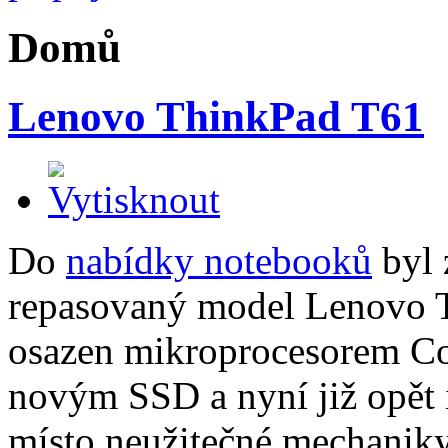
Domů
Lenovo ThinkPad T61
Do
nabídky notebooků
byl 
repasovaný model Lenovo T
osazen mikroprocesorem C
novým SSD a nyní již opět 
místo neužitečné mechaniky