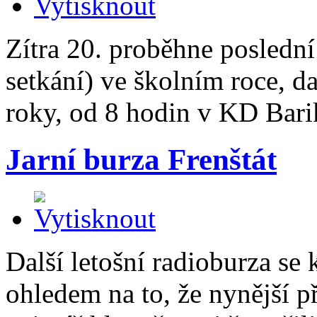
Zítra 20. proběhne poslední
setkání) ve školním roce, da
roky, od 8 hodin v KD Bari
Jarní burza Frenštát
Další letošní radioburza se 
ohledem na to, že nynější p