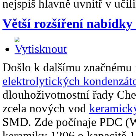
nejspíš hlavně uvnitř v učili
Větší rozšíření nabídk
Došlo k dalšímu značnému 
elektrolytických kondenzát
dlouhoživotnostní řady Che
zcela nových vod
keramick
SMD. Zde počínaje PDC (Wa
keramiky 1206 o kapacitě 1