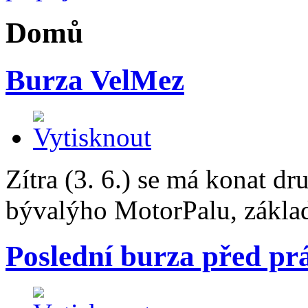
Domů
Burza VelMez
Zítra (3. 6.) se má konat d
bývalýho MotorPalu, zákla
Poslední burza před p