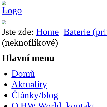
Jste zde:
Home
Baterie (pr
(neknoflíkové)
Hlavní menu
Domů
Aktuality
Články/blog
O HW World, kontakt