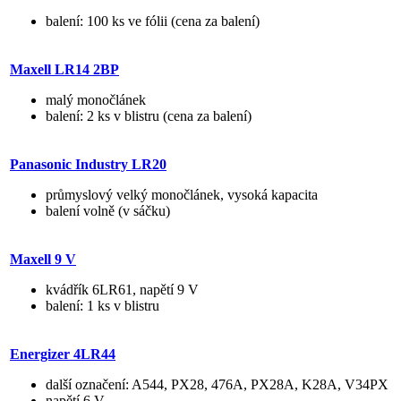
balení: 100 ks ve fólii (cena za balení)
Maxell LR14 2BP
malý monočlánek
balení: 2 ks v blistru (cena za balení)
Panasonic Industry LR20
průmyslový velký monočlánek, vysoká kapacita
balení volně (v sáčku)
Maxell 9 V
kvádřík 6LR61, napětí 9 V
balení: 1 ks v blistru
Energizer 4LR44
další označení: A544, PX28, 476A, PX28A, K28A, V34PX
napětí 6 V