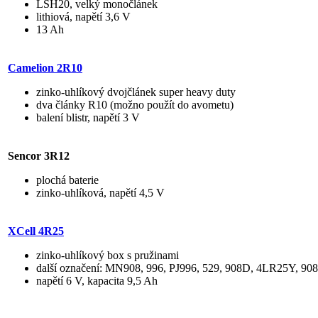
LSH20, velký monočlánek
lithiová, napětí 3,6 V
13 Ah
Camelion 2R10
zinko-uhlíkový dvojčlánek super heavy duty
dva články R10 (možno použít do avometu)
balení blistr, napětí 3 V
Sencor 3R12
plochá baterie
zinko-uhlíková, napětí 4,5 V
XCell 4R25
zinko-uhlíkový box s pružinami
další označení: MN908, 996, PJ996, 529, 908D, 4LR25Y, 908A
napětí 6 V, kapacita 9,5 Ah