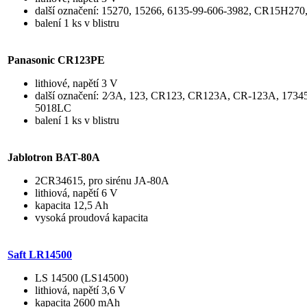
další označení: 15270, 15266, 6135-99-606-3982, CR15H27
balení 1 ks v blistru
Panasonic CR
123PE
lithiové, napětí 3 V
další označení: 2⁄3A, 123, CR123, CR123A, CR-123A, 1734
5018LC
balení 1 ks v blistru
Jablotron BAT-80A
2CR34615, pro sirénu JA-80A
lithiová, napětí 6 V
kapacita 12,5 Ah
vysoká proudová kapacita
Saft LR14500
LS 14500 (LS14500)
lithiová, napětí 3,6 V
kapacita 2600 mAh