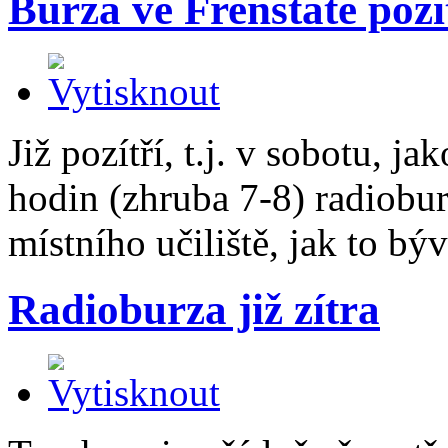
Burza ve Frenštátě pozí
Již pozítří, t.j. v sobotu, 
hodin (zhruba 7-8) radioburz
místního učiliště, jak to b
Radioburza již zítra