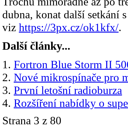
Trochu mimořádně až po třec
dubna, konat další setkání s
viz
https://3px.cz/ok1kfx/
.
Další články...
Fortron Blue Storm II 5
Nové mikrospínače pro 
První letošní radioburza
Rozšíření nabídky o sup
Strana 3 z 80