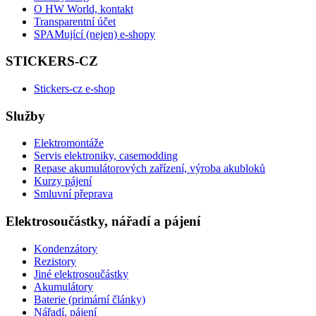
O HW World, kontakt
Transparentní účet
SPAMující (nejen) e-shopy
STICKERS-CZ
Stickers-cz e-shop
Služby
Elektromontáže
Servis elektroniky, casemodding
Repase akumulátorových zařízení, výroba akubloků
Kurzy pájení
Smluvní přeprava
Elektrosoučástky, nářadí a pájení
Kondenzátory
Rezistory
Jiné elektrosoučástky
Akumulátory
Baterie (primární články)
Nářadí, pájení