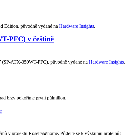
ed Edition, původně vydané na
Hardware Insights
.
T-PFC) v češtině
0 W (SP-ATX-350WT-PFC), původně vydané na
Hardware Insights
.
nad brzy pokoříme první půlmilion.
e
týmů v projektu Rosetta@home. Přidejte se k výzkumu proteinů!