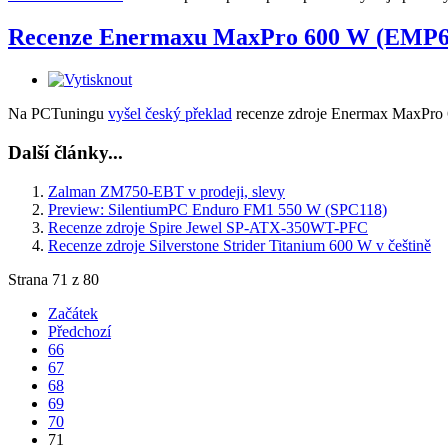
Recenze Enermaxu MaxPro 600 W (EMP60
Na PCTuningu
vyšel český překlad
recenze zdroje Enermax MaxPr
Další články...
Zalman ZM750-EBT v prodeji, slevy
Preview: SilentiumPC Enduro FM1 550 W (SPC118)
Recenze zdroje Spire Jewel SP-ATX-350WT-PFC
Recenze zdroje Silverstone Strider Titanium 600 W v češtině
Strana 71 z 80
Začátek
Předchozí
66
67
68
69
70
71