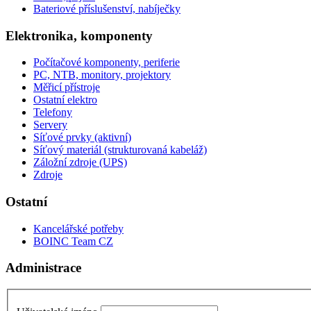
Bateriové příslušenství, nabíječky
Elektronika, komponenty
Počítačové komponenty, periferie
PC, NTB, monitory, projektory
Měřicí přístroje
Ostatní elektro
Telefony
Servery
Síťové prvky (aktivní)
Síťový materiál (strukturovaná kabeláž)
Záložní zdroje (UPS)
Zdroje
Ostatní
Kancelářské potřeby
BOINC Team CZ
Administrace