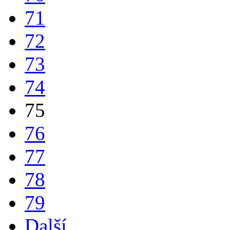
71
72
73
74
75
76
77
78
79
Další