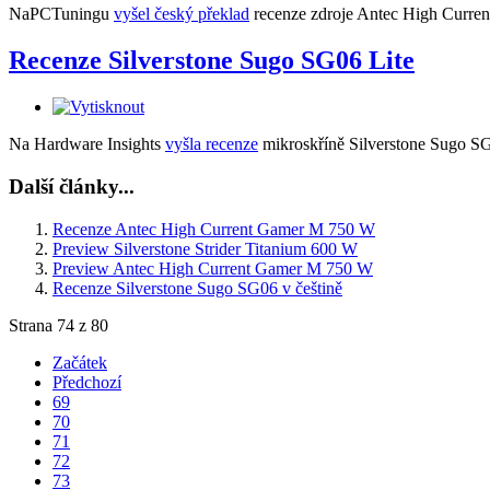
NaPCTuningu
vyšel český překlad
recenze zdroje Antec High Curr
Recenze Silverstone Sugo SG06 Lite
Na Hardware Insights
vyšla recenze
mikroskříně Silverstone Sugo SG
Další články...
Recenze Antec High Current Gamer M 750 W
Preview Silverstone Strider Titanium 600 W
Preview Antec High Current Gamer M 750 W
Recenze Silverstone Sugo SG06 v češtině
Strana 74 z 80
Začátek
Předchozí
69
70
71
72
73