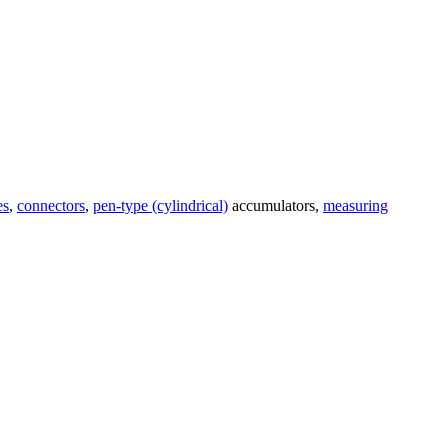
es
,
connectors
,
pen-type (cylindrical)
accumulators,
measuring