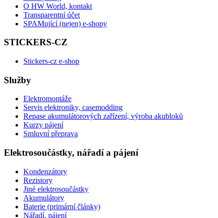
O HW World, kontakt
Transparentní účet
SPAMující (nejen) e-shopy
STICKERS-CZ
Stickers-cz e-shop
Služby
Elektromontáže
Servis elektroniky, casemodding
Repase akumulátorových zařízení, výroba akubloků
Kurzy pájení
Smluvní přeprava
Elektrosoučástky, nářadí a pájení
Kondenzátory
Rezistory
Jiné elektrosoučástky
Akumulátory
Baterie (primární články)
Nářadí, pájení