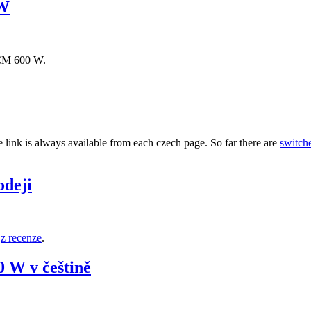
 W
 CM 600 W.
he link is always available from each czech page. So far there are
switch
deji
W
z recenze
.
 W v češtině