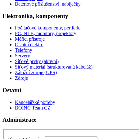
Bateriové příslušenství, nabíječky
Elektronika, komponenty
Počítačové komponenty, periferie
PC, NTB, monitory, projektory
Měřicí přístroje
Ostatní elektro
Telefony
Servery
Síťové prvky (aktivní)
Síťový materiál (strukturovaná kabeláž)
Záložní zdroje (UPS)
Zdroje
Ostatní
Kancelářské potřeby
BOINC Team CZ
Administrace