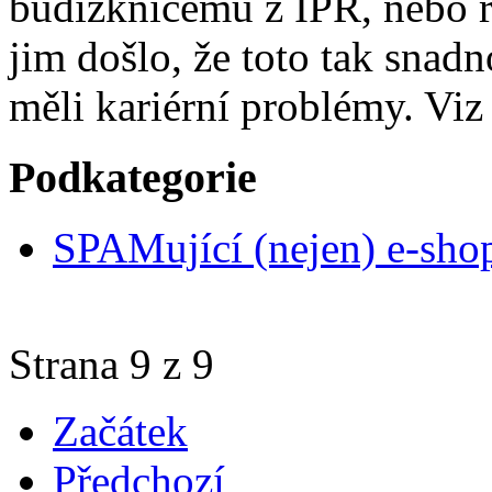
budižkničemů z IPR, nebo r
jim došlo, že toto tak snad
měli kariérní problémy. Vi
Podkategorie
SPAMující (nejen) e-sho
Strana 9 z 9
Začátek
Předchozí