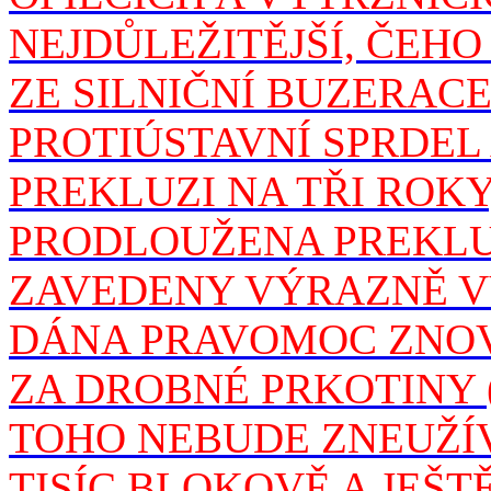
NEJDŮLEŽITĚJŠÍ, ČEHO
ZE SILNIČNÍ BUZERACE
PROTIÚSTAVNÍ SPRDEL
PREKLUZI NA TŘI ROKY
PRODLOUŽENA PREKLU
ZAVEDENY VÝRAZNĚ VY
DÁNA PRAVOMOC ZNO
ZA DROBNÉ PRKOTINY 
TOHO NEBUDE ZNEUŽÍVA
TISÍC BLOKOVĚ A JEŠT