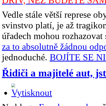
DŘÍV, NEŽ BUDETE SAM
Vedle stále větší represe oby
svinstvo platí, je až tragik
úřadech mohou rozhazovat s
za to absolutně žádnou odp
jednoduché.
BOJÍTE SE N
Řidiči a majitelé aut, jst