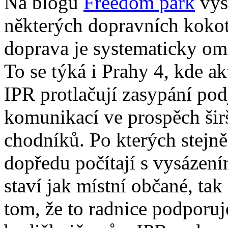
Na blogu
Freedom park
vyš
některých dopravních kokoti
doprava je systematicky om
To se týká i Prahy 4, kde ak
IPR protlačují zasypání pod
komunikací ve prospěch šir
chodníků. Po kterých stejně
dopředu počítají s vysázení
staví jak místní občané, tak
tom, že to radnice podporu