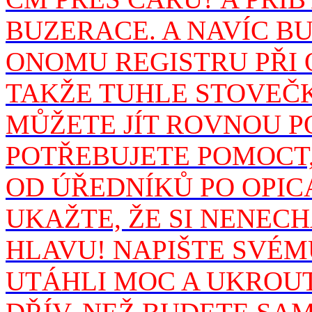
BUZERACE. A NAVÍC B
ONOMU REGISTRU PŘI 
TAKŽE TUHLE STOVEČKA
MŮŽETE JÍT ROVNOU P
POTŘEBUJETE POMOCT,
OD ÚŘEDNÍKŮ PO OPIC
UKAŽTE, ŽE SI NENEC
HLAVU! NAPIŠTE SVÉM
UTÁHLI MOC A UKROUT