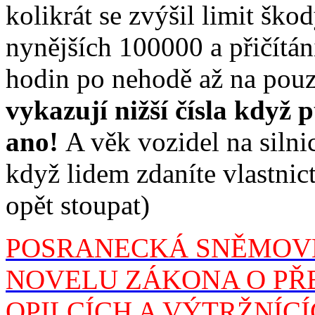
kolikrát se zvýšil limit ško
nynějších 100000 a přičítán
hodin po nehodě až na pou
vykazují nižší čísla když 
ano!
A věk vozidel na silnic
když lidem zdaníte vlastnict
opět stoupat)
POSRANECKÁ SNĚMOV
NOVELU ZÁKONA O PŘE
OPILCÍCH A VÝTRŽNÍC