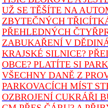
UŽ SE TĚŠÍTE NA AUT
ZBYTEČNÝCH TŘICÍTK
PŘEHLEDNÝCH ČTYŘPR
ZABUKAŘENÍ V DĚDINÁ
KRAJSKÉ SILNICE? PŘ
OBCE? PLATÍTE SI PA
VŠECHNY DANĚ Z PROV
PARKOVACÍCH MÍST ST
OZBROJENÍ CUKRÁŘI BU
CM PŘES ČÁRU? A PŘIB