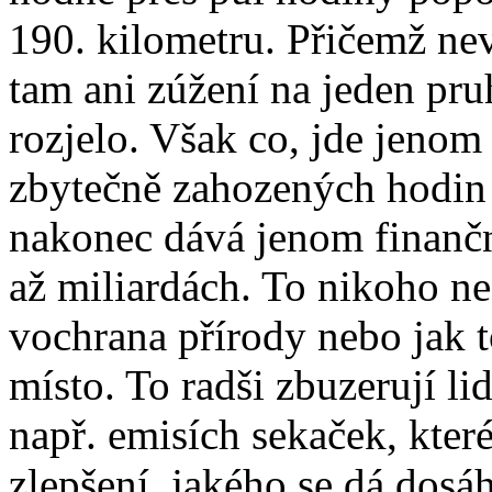
190. kilometru. Přičemž nev
tam ani zúžení na jeden pruh
rozjelo. Však co, jde jenom
zbytečně zahozených hodin a
nakonec dává jenom finančn
až miliardách. To nikoho ne
vochrana přírody nebo jak 
místo. To radši zbuzerují l
např. emisích sekaček, kter
zlepšení, jakého se dá dosá