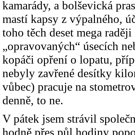
kamarády, a bolševická prasa
mastí kapsy z výpalného, úč
toho těch deset mega raději
„opravovaných“ úsecích neb
kopáči opření o lopatu, pří
nebyly zavřené desítky kilom
vůbec) pracuje na stometro
denně, to ne.
V pátek jsem strávil společně
hodně přes půl hodiny pop