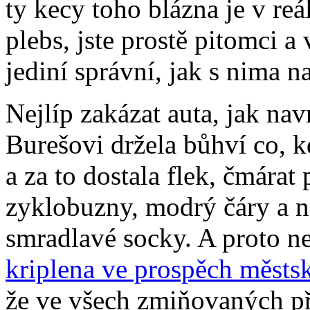
ty kecy toho blázna je v re
plebs, jste prostě pitomci a 
jediní správní, jak s nima na
Nejlíp zakázat auta, jak nav
Burešovi držela bůhví co, k
a za to dostala flek, čmárat
zyklobuzny, modrý čáry a na
smradlavé socky. A proto n
kriplena ve prospěch měst
že ve všech zmiňovaných př