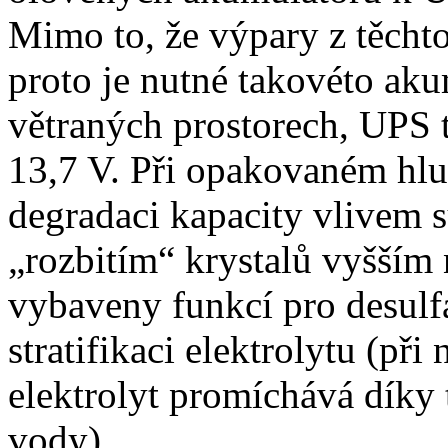
Mimo to, že výpary z těchto
proto je nutné takovéto ak
větraných prostorech, UPS t
13,7 V. Při opakovaném hlu
degradaci kapacity vlivem s
„rozbitím“ krystalů vyšším 
vybaveny funkcí pro desulf
stratifikaci elektrolytu (př
elektrolyt promíchává díky 
vody).