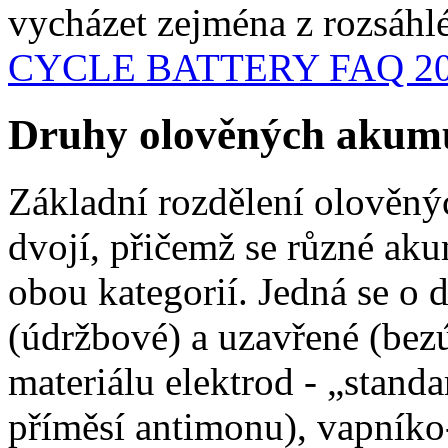
vycházet zejména z rozsáhl
CYCLE BATTERY FAQ 2
Druhy olověných akum
Základní rozdělení olověný
dvojí, přičemž se různé ak
obou kategorií. Jedná se o 
(údržbové) a uzavřené (bez
materiálu elektrod - „stand
příměsí antimonu), vapníko-