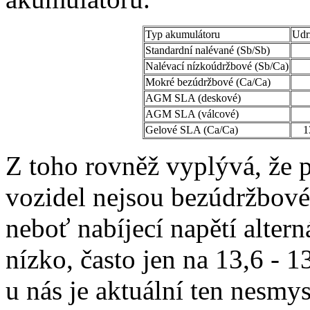
Typ akumulátoru
Udr
Standardní nalévané (Sb/Sb)
Nalévací nízkoúdržbové (Sb/Ca)
Mokré bezúdržbové (Ca/Ca)
AGM SLA (deskové)
AGM SLA (válcové)
Gelové SLA (Ca/Ca)
1
Z toho rovněž vyplývá, že 
vozidel nejsou bezúdržbov
neboť nabíjecí napětí alter
nízko, často jen na 13,6 - 1
u nás je aktuální ten nesmys