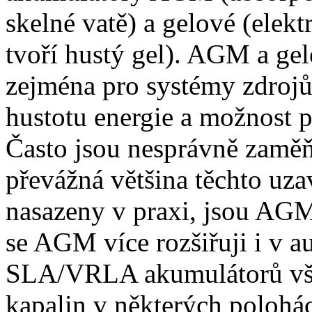
skelné vatě) a gelové (elekt
tvoří hustý gel). AGM a gel
zejména pro systémy zdrojů
hustotu energie a možnost 
Často jsou nesprávně zamě
převážná většina těchto uza
nasazeny v praxi, jsou AGM
se AGM více rozšiřuji i v au
SLA/VRLA akumulátorů však
kapalin v některých polohác