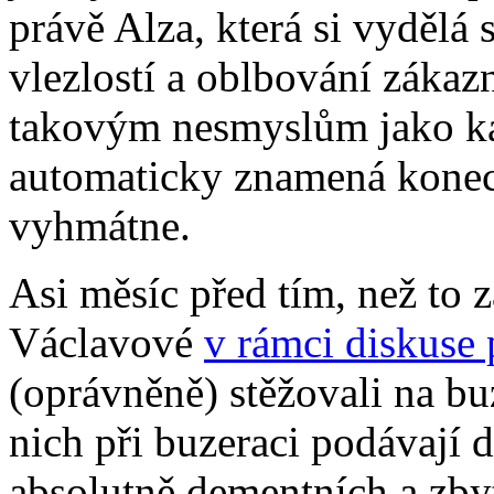
právě Alza, která si vydělá 
vlezlostí a oblbování zákazn
takovým nesmyslům jako ka
automaticky znamená konec
vyhmátne.
Asi měsíc před tím, než to z
Václavové
v rámci diskuse 
(oprávněně) stěžovali na buz
nich při buzeraci podávají 
absolutně dementních a zby