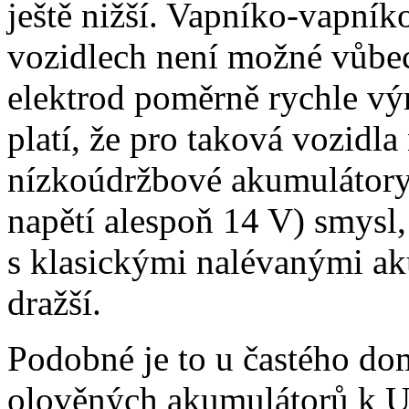
ještě nižší. Vapníko-vapní
vozidlech není možné vůbec
elektrod poměrně rychle vý
platí, že pro taková vozidl
nízkoúdržbové akumulátory 
napětí alespoň 14 V) smysl, 
s klasickými nalévanými ak
dražší.
Podobné je to u častého do
olověných akumulátorů k 