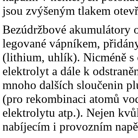
jsou zvýšeným tlakem otevř
Bezúdržbové akumulátory o
legované vápníkem, přidány
(lithium, uhlík). Nicméně 
elektrolyt a dále k odstraně
mnoho dalších sloučenin plu
(pro rekombinaci atomů vod
elektrolytu atp.). Nejen kv
nabíjecím i provozním napět