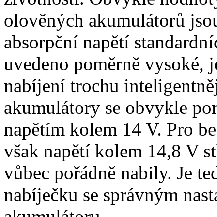
olověných akumulátorů jsou
absorpční napětí standardn
uvedeno poměrně vysoké, je
nabíjení trochu inteligentn
akumulátory se obvykle pom
napětím kolem 14 V. Pro b
však napětí kolem 14,8 V s
vůbec pořádně nabily. Je te
nabíječku se správným nas
akumulátoru.