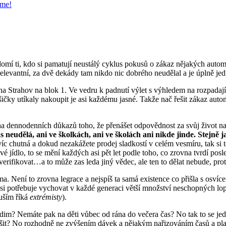
íme!
mí ti, kdo si pamatují neustálý cyklus pokusů o zákaz nějakých automa
 irelevantní, za dvě dekády tam nikdo nic dobrého neudělal a je úplně jed
y na Strahov na blok 1. Ve vedru k padnutí výlet s výhledem na rozpadají
ičky utíkaly nakoupit je asi každému jasné. Takže nač řešit zákaz auto
noha dennodenních důkazů toho, že přenášet odpovědnost za svůj život 
s neudělá, ani ve školkách, ani ve školách ani nikde jinde.
Stejně j
 víc chutná a dokud nezakážete prodej sladkostí v celém vesmíru, tak s
vé jídlo, to se mění každých asi pět let podle toho, co zrovna tvrdí pos
verifikovat…a to může zas leda jiný vědec, ale ten to dělat nebude, pro
ě doma. Není to zrovna legrace a nejspíš ta samá existence co přišla s os
m si potřebuje vychovat v každé generaci větší množství neschopných lo
tuším říká
extrémisty
).
im? Nemáte pak na děti vůbec od rána do večera čas? No tak to se jedna
řešit? No rozhodně ne zvýšením dávek a nějakým nařizováním časů a pla