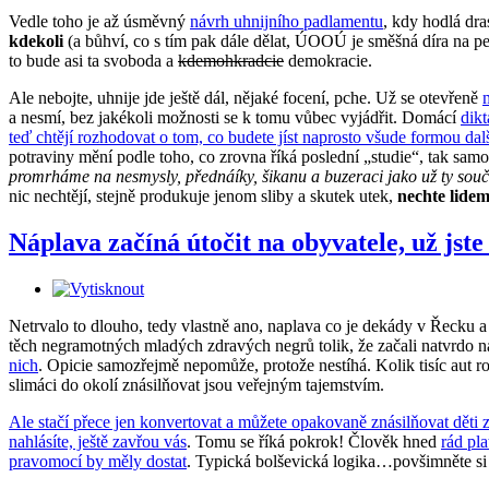
Vedle toho je až úsměvný
návrh uhnijního padlamentu
, kdy hodlá dra
kdekoli
(a bůhví, co s tím pak dále dělat, ÚOOÚ je směšná díra na pe
to bude asi ta svoboda a
kdemohkradcie
demokracie.
Ale nebojte, uhnije jde ještě dál, nějaké focení, pche. Už se otevřeně
a nesmí, bez jakékoli možnosti se k tomu vůbec vyjádřit. Domácí
dikt
teď chtějí rozhodovat o tom, co budete jíst naprosto všude formou dal
potraviny mění podle toho, co zrovna říká poslední „studie“, tak s
promrháme na nesmysly, přednáíky, šikanu a buzeraci jako už ty souč
nic nechtějí, stejně produkuje jenom sliby a skutek utek,
nechte lidem
Náplava začíná útočit na obyvatele, už jste 
Netrvalo to dlouho, tedy vlastně ano, naplava co je dekády v Řecku a
těch negramotných mladých zdravých negrů tolik, že začali natvrdo n
nich
. Opicie samozřejmě nepomůže, protože nestíhá. Kolik tisíc aut roč
slimáci do okolí znásilňovat jsou veřejným tajemstvím.
Ale stačí přece jen konvertovat a můžete opakovaně znásilňovat děti zc
nahlásíte, ještě zavřou vás
. Tomu se říká pokrok! Člověk hned
rád pla
pravomocí by měly dostat
. Typická bolševická logika…povšimněte si m