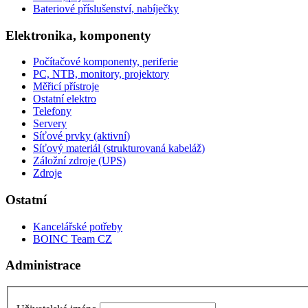
Bateriové příslušenství, nabíječky
Elektronika, komponenty
Počítačové komponenty, periferie
PC, NTB, monitory, projektory
Měřicí přístroje
Ostatní elektro
Telefony
Servery
Síťové prvky (aktivní)
Síťový materiál (strukturovaná kabeláž)
Záložní zdroje (UPS)
Zdroje
Ostatní
Kancelářské potřeby
BOINC Team CZ
Administrace