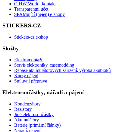
O HW World, kontakt
Transparentní účet
SPAMující (nejen) e-shopy
STICKERS-CZ
Stickers-cz e-shop
Služby
Elektromontáže
Servis elektroniky, casemodding
Repase akumulátorových zařízení, výroba akubloků
Kurzy pájení
Smluvní přeprava
Elektrosoučástky, nářadí a pájení
Kondenzátory
Rezistory
Jiné elektrosoučástky
Akumulátory
Baterie (primární články)
Nářadí, pájení