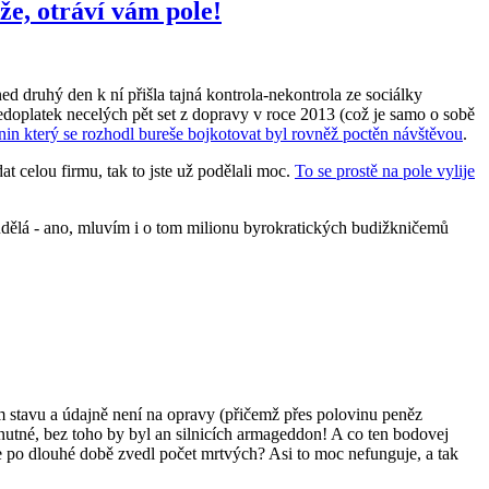
e, otráví vám pole!
hned druhý den k ní přišla tajná kontrola-nekontrola ze sociálky
edoplatek necelých pět set z dopravy v roce 2013 (což je samo o sobě
nin který se rozhodl bureše bojkotovat byl rovněž poctěn návštěvou
.
at celou firmu, tak to jste už podělali moc.
To se prostě na pole vylije
udělá - ano, mluvím i o tom milionu byrokratických budižkničemů
ém stavu a údajně není na opravy (přičemž přes polovinu peněz
ě nutné, bez toho by byl an silnicích armageddon! A co ten bodovej
se po dlouhé době zvedl počet mrtvých? Asi to moc nefunguje, a tak