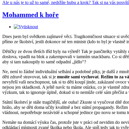
Ale u nás je to už to samé, nedržíte hubu a krok? Tak si na vás posvít
Mohammed k hoře
Dnes jsem byl svědkem zajímavé věci. Tragikomičnost situace si uvědo
přímo ze školství, jestli dokonce né ten ministr (kdo to byl je vlastně
Dětičky ze dvou třetích tříd byly na výletě! Tak je pančitelky vytáhl
doslova, vpadli na blok a zakempovali v tamním snackbaru. Co si dětš
aby si tam nakoupily to samé odpadní „jídlo“?
Ne, není to žádné individuální selhání a podobné plky, je další z m
děti zdravě stravovat, tak si je
musíte sami vychovat
.
Režim to za vá
nevyřeší vaši neschopnost, tak si to děti koupí jinde, zakázané ovoce
nejsou jen skladkosti. A ještě navíc tu máme otázku, co je vlastně zdra
výzkum, tak to ignoruje úplně, dokud si to nemůže celé sám přečíst a 
Státní školství je stále tragičtější, ale ouha! Zkuste si vyučovat dít
hrálo, aby se děti doma učily kvalitně a bez státní propagandy. Reži
vládnout, nepotřebuje nezávislé a schopné jedince (po novu se tomu 
Nemáte na domácí výuku čas, protože jste v práci od nevidim do nevid
odkládací místnosti zvané školka nebo škola. Ale spíš tedy jak to vy