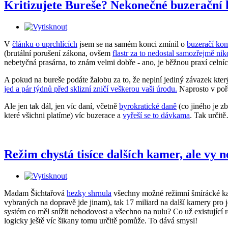
Kritizujete Bureše? Nekonečné buzerační k
V
článku o uprchlících
jsem se na samém konci zmínil o
buzeračí kon
(brutální porušení zákona, ovšem
flastr za to nedostal samozřejmě ni
nebetyčná prasárna, to znám velmi dobře - ano, je běžnou praxí celn
A pokud na bureše podáte žalobu za to, že neplní jediný závazek který 
jed a pár týdnů před sklizní zničí veškerou vaši úrodu.
Naprosto v pořá
Ale jen tak dál, jen víc daní, včetně
byrokratické daně
(co jiného je z
které všichni platíme) víc buzerace a
vyřeší se to dávkama
. Tak určit
Režim chystá tisíce dalších kamer, ale vy n
Madam Šichtařová
hezky shrnula
všechny možné režimní šmírácké kame
vybraných na dopravě jde jinam), tak 17 miliard na další kamery pro j
systém co měl snížit nehodovost a všechno na nulu? Co už existující 
logicky ještě víc šikany tomu určitě pomůže. To dává smysl!