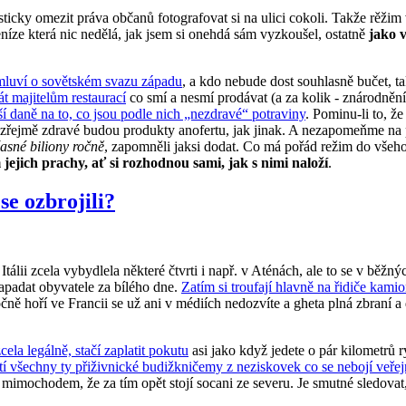
sticky omezit práva občanů fotografovat si na ulici cokoli. Takže rěži
níze která nic nedělá, jak jsem si onehdá sám vyzkoušel, ostatně
jako v
mluví o sovětském svazu západu
, a kdo nebude dost souhlasně bučet, t
át majitelům restaurací
co smí a nesmí prodávat (a za kolik - znárodnění
ší daně na to, co jsou podle nich „nezdravé“ potraviny
. Pominu-li to, ž
amozřejmě zdravé budou produkty anofertu, jak jinak. A nezapomeňme n
asné biliony ročně
, zapomněli jaksi dodat. Co má pořád režim do všeho 
 jejich prachy, ať si rozhodnou sami, jak s nimi naloží
.
se ozbrojili?
 Itálii zcela vybydlela některé čtvrti i např. v Aténách, ale to se v 
apadat obyvatele za bílého dne.
Zatím si troufají hlavně na řidiče kami
ně hoří ve Francii se už ani v médiích nedozvíte a gheta plná zbraní a 
ela legálně, stačí zaplatit pokutu
asi jako když jedete o pár kilometrů r
tí všechny ty přiživnické budižkničemy z neziskovek co se nebojí veřejně 
imochodem, že za tím opět stojí socani ze severu. Je smutné sledovat, 