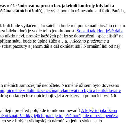
m vás může
šmírovat naprosto bez jakékoli kontroly kdykoli a
ětšina státních úřadů
), ale vy si pomalu už nesmíte ani fotit. Paráda,
ak holt bude vytlačen jako satelit a bude mu pouze nadiktováno co smí
 za bílého dne) je vedle toho jen drobnost.
Socani tak jdou ještě dál a
e to nikdo neví, protože každých pět let se doporučení „specialistů“ na
a příjem státu, bude to úplně žůžo a…a…
všechno prožereme a
strkat pazoury a jenom dál a dál okrádat lidi? Normální lidi od něj
běžných médiích samozřejmě nedočtete. Nicméně už sem bylo doveženo
onů
,
nicméně v Itálii už se začínají vlamovat do bytů a barikádovat v
drog do kterých se opicie bojí vjet a ze kterých po nocích vyjíždí
ychleji uprostřed polí, kde to nikomu nevadí!
A když to jako žena
přiznat, že díky jejích práci je to ještě horší, ale o to víc peněz a
co se z hrdých vikingských národů za jedno století stalo.