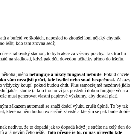
tů a bufetů ve školách, naposled to zkoušel loni nějaký chytrák
no řešit, kdo tam zrovna sedí).
cí se strahovský stadion, to byla akce za všecny prachy. Tak trochu
matů na sladkosti, když pak děti dovedou učitelky přímo do kšeftu,
na někoha jiného
nefunguje a nikdy fungovat nebude
. Pokud chcete
ako vám nezajistí práci, kde bydlet nebo snad bezpečnost.
Zákazy
i to vždycky koupí, pokud budou chtít. Plus samozřejmě nezdravé jídlo
lední jakási studie (a kdo trochu ví jak poslední dobou funguje věda a
tože musí generovat vlastní papírové výzkumy, aby dostal plat).
víceným zákazem automatů se snaží doácí výuku zrušit úplně. To by tak
pat, které na něm budou existečně závislé a kterým se pak bude dobře
k nedivte, že to dopadá jak to dopadá když je strčíte na celý den do
tů a já nevím čeho ještě.
Toto přesně je to, co nás přivedlo kde