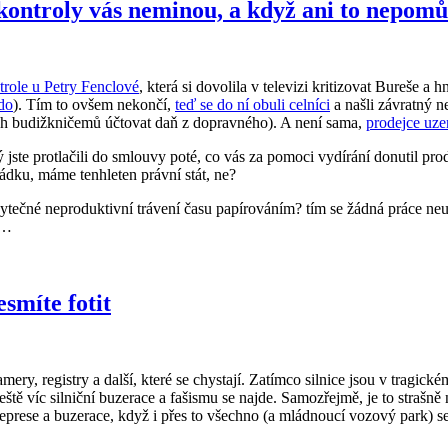
ontroly vás neminou, a když ani to nepomůž
trole u Petry Fenclové
, která si dovolila v televizi kritizovat Bureše a 
kdo
). Tím to ovšem nekončí,
teď se do ní obuli celníci
a našli závratný n
ích budižkničemů účtovat daň z dopravného). A není sama,
prodejce uze
jste protlačili do smlouvy poté, co vás za pomoci vydírání donutil prod
dku, máme tenhleten právní stát, ne?
bytečné neproduktivní trávení času papírováním? tím se žádná práce ne
ě…
esmíte fotit
ry, registry a další, které se chystají. Zatímco silnice jsou v tragick
eště víc silniční buzerace a fašismu se najde. Samozřejmě, je to strašn
represe a buzerace, když i přes to všechno (a mládnoucí vozový park) 