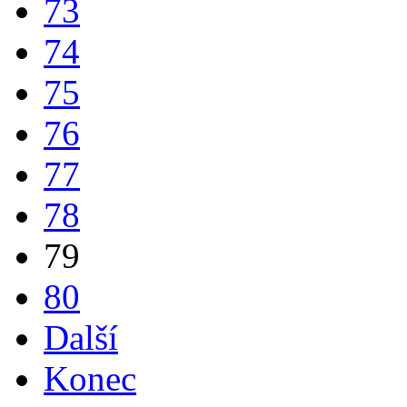
73
74
75
76
77
78
79
80
Další
Konec