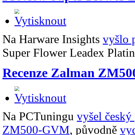
Na Harware Insights
vyšlo 
Super Flower Leadex Plati
Recenze Zalman ZM500
Na PCTuningu
vyšel český
ZM500-GVM
, původně
vy